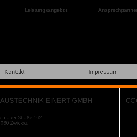
Leistungsangebot
Ansprechpartne
Kontakt
Impressum
AUSTECHNIK EINERT GMBH
CO
rdauer Straße 162
8060 Zwickau