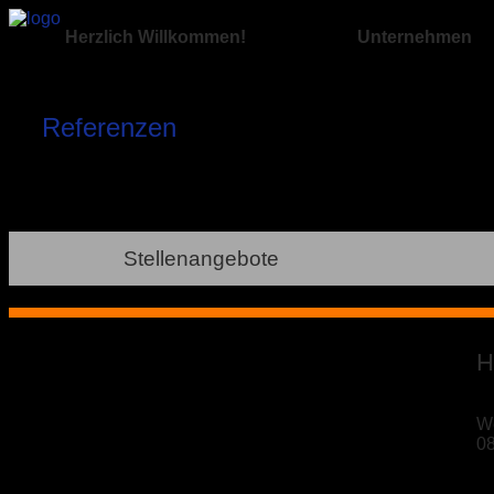
Herzlich Willkommen!
Unternehmen
Referenzen
Stellenangebote
H
We
0