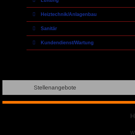
Lüftung
Heiztechnik/Anlagenbau
Sanitär
Kundendienst/Wartung
Stellenangebote
H
We